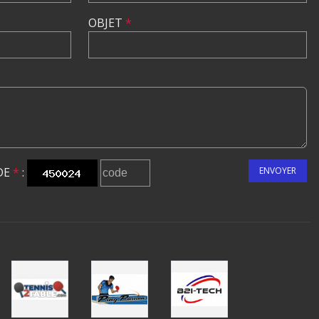
OBJET
*
DE
*
:
ENVOYER