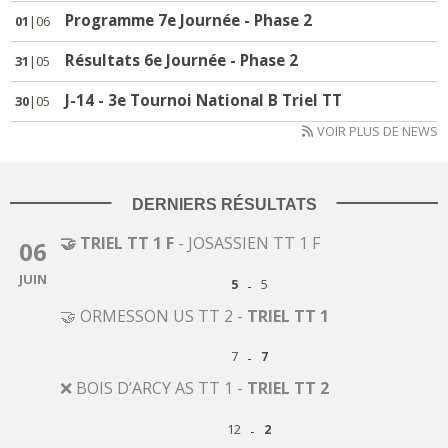
Programme 7e Journée - Phase 2
01
|06
Résultats 6e Journée - Phase 2
31
|05
J-14 - 3e Tournoi National B Triel TT
30
|05
VOIR PLUS DE NEWS
DERNIERS RÉSULTATS
🤝 TRIEL TT 1 F
-
JOSASSIEN TT 1 F
06
JUIN
-
5
5
🤝 ORMESSON US TT 2
-
TRIEL TT 1
-
7
7
❌ BOIS D’ARCY AS TT 1
-
TRIEL TT 2
-
12
2