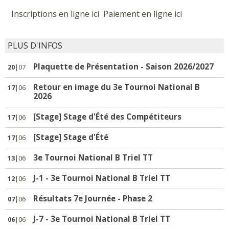
SECTION BABY-PING
Inscriptions en ligne ici Paiement en ligne ici
PLUS D'INFOS
Plaquette de Présentation - Saison 2026/2027
20
|07
Retour en image du 3e Tournoi National B
17
|06
SECTION
2026
HANDISPORT
[Stage] Stage d'Été des Compétiteurs
17
|06
[Stage] Stage d'Été
17
|06
3e Tournoi National B Triel TT
13
|06
J-1 - 3e Tournoi National B Triel TT
12
|06
Résultats 7e Journée - Phase 2
07
|06
J-7 - 3e Tournoi National B Triel TT
06
|06