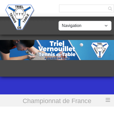
Panneau de gestion des cookies
Championnat de France
Accueil
[PR] Triel TT 3 vs Poissy USC TT 3