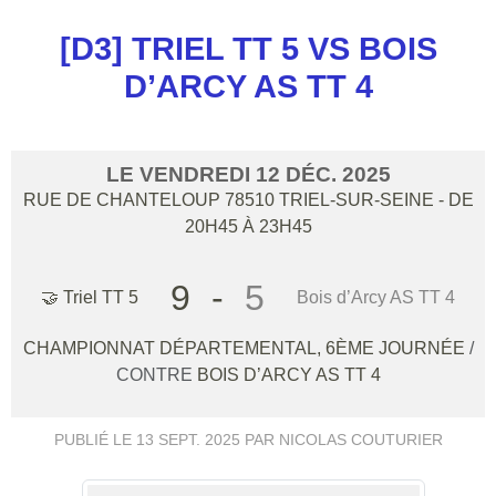
[D3] TRIEL TT 5 VS BOIS
D’ARCY AS TT 4
LE
VENDREDI
12
DÉC.
2025
RUE DE CHANTELOUP
78510
TRIEL-SUR-SEINE
- DE
20H45 À 23H45
9
-
5
🤝 Triel TT 5
Bois d’Arcy AS TT 4
CHAMPIONNAT DÉPARTEMENTAL, 6ÈME JOURNÉE
/
CONTRE
BOIS D’ARCY AS TT 4
PUBLIÉ LE
13 SEPT. 2025
PAR NICOLAS COUTURIER