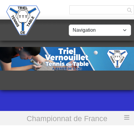
Panneau de gestion des cookies
Championnat de France
Accueil
[D3] Triel TT 5 vs Bois d’Arcy AS TT 4