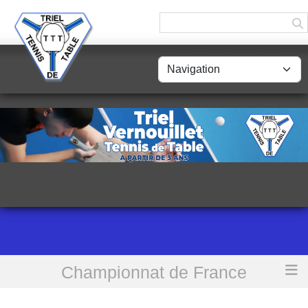
Championnat de France
Accueil
[R3] Triel TT 2 vs Lagny SM TT 2