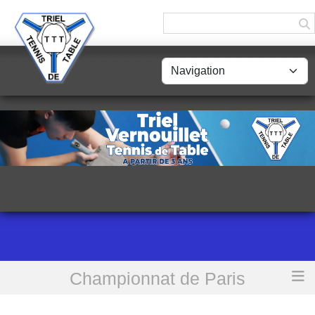
Panneau de gestion des cookies
Championnat de Paris
Accueil
[CdP • 2eD] Triel TT 3 vs Voltigeurs Billancourt TT 2