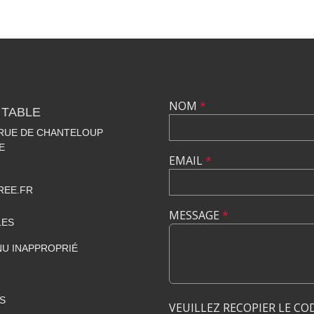
NOM
*
 TABLE
 RUE DE CHANTELOUP
E
EMAIL
*
REE.FR
MESSAGE
*
LES
U INAPPROPRIÉ
S
VEUILLEZ RECOPIER LE CO