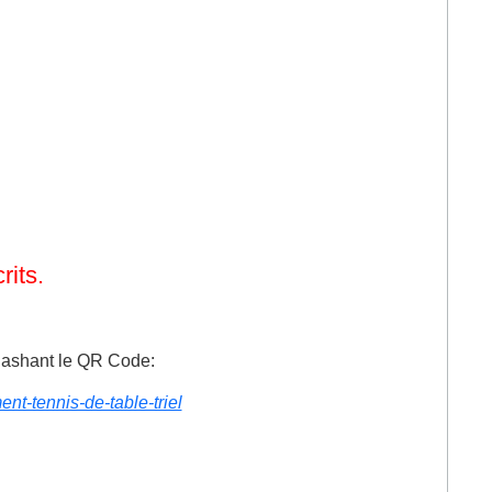
rits.
flashant le QR Code:
nt-tennis-de-table-triel