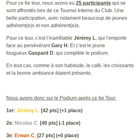
Pour ce 6e tour, nous avons eu
25 participants
qui se
sont affrontés lors de ce Tournoi Interne du Club. Une
belle participation, avec notament beaucoup de jeunes
adhérent(e)s et non adhérent(e)s.
Pour ce tour, c'est l'inarrêtable
Jérémy L.
qui l'emporte
face au persévérant
Gary H.
Et c'est le jeune
fougueux
Gaspard D.
qui complète le podium.
En tout cas, comme à son habitude, le café, les croissants
et la bonne ambiance étaient présents.
Nous avons donc sur le Podium après ce 6e Tour:
1er:
Jérémy L.
[42 pts] (+1 place)
2e:
Nicolas C.
[40 pts] (-1 place)
3e:
Erwan C.
[27 pts] (+0 place)