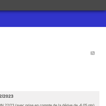
/2023
N.22/23 (avec prise en compte de la dérive de -6,05 pts)