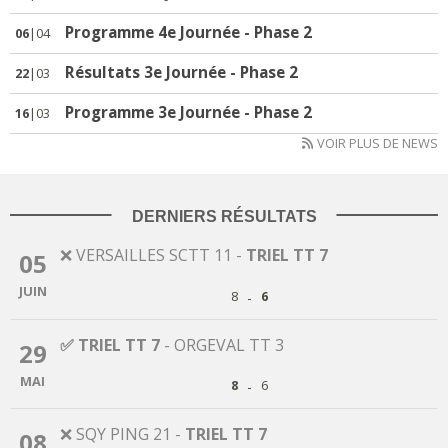
Programme 4e Journée - Phase 2
06
|04
Résultats 3e Journée - Phase 2
22
|03
Programme 3e Journée - Phase 2
16
|03
VOIR PLUS DE NEWS
DERNIERS RÉSULTATS
❌ VERSAILLES SCTT 11
-
TRIEL TT 7
05
JUIN
-
8
6
✅ TRIEL TT 7
-
ORGEVAL TT 3
29
MAI
-
8
6
❌ SQY PING 21
-
TRIEL TT 7
08