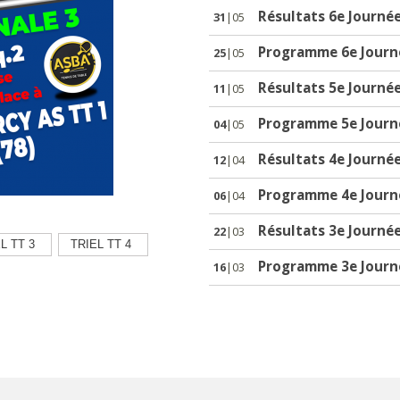
Résultats 6e Journée
31
|05
Programme 6e Journé
25
|05
Résultats 5e Journée
11
|05
Programme 5e Journé
04
|05
Résultats 4e Journée
12
|04
Programme 4e Journé
06
|04
Résultats 3e Journée
22
|03
L TT 3
TRIEL TT 4
Programme 3e Journé
16
|03