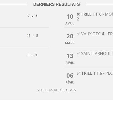
DERNIERS RÉSULTATS
❌ TRIEL TT 6
-
MON
10
-
7
7
2
AVRIL
✅ VAUX TTC 4
-
TR
20
-
11
3
MARS
✅ SAINT-ARNOULT
13
-
5
9
FÉVR.
✅ TRIEL TT 6
-
PEC
06
FÉVR.
VOIR PLUS DE RÉSULTATS