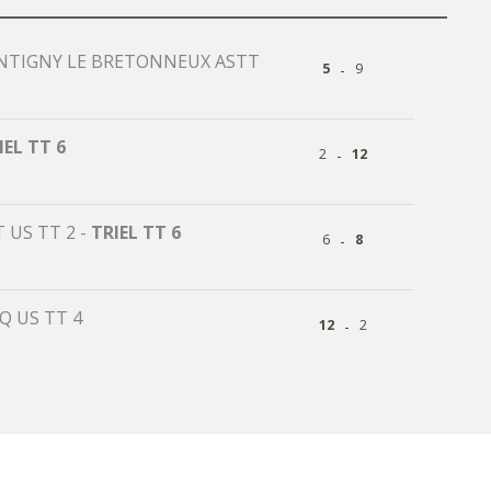
TIGNY LE BRETONNEUX ASTT
-
5
9
IEL TT 6
-
2
12
 US TT 2
-
TRIEL TT 6
-
6
8
Q US TT 4
-
12
2