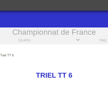
Championnat de France
ÉQUIPES
TRIEL
Triel TT 6
TRIEL TT 6