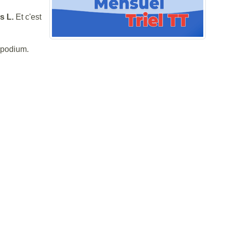
es L.
Et c'est
 podium.