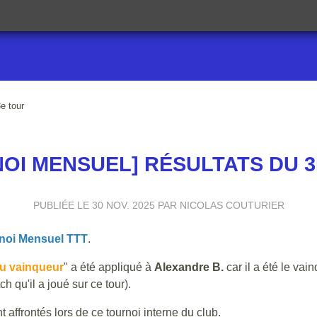
e tour
OI MENSUEL] RÉSULTATS DU 
PUBLIÉE LE
30 NOV. 2025
PAR NICOLAS COUTURIER
noi Mensuel TTT
.
u vainqueur
" a été appliqué à
Alexandre B.
car il a été le vai
ch qu'il a joué sur ce tour).
t affrontés lors de ce tournoi interne du club.