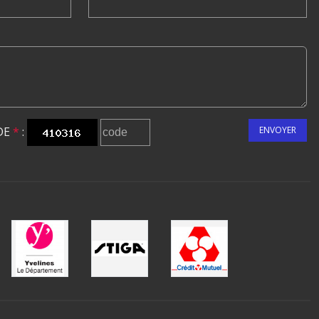
DE
*
:
ENVOYER