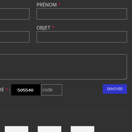
PRÉNOM
*
OBJET
*
DE
*
:
ENVOYER