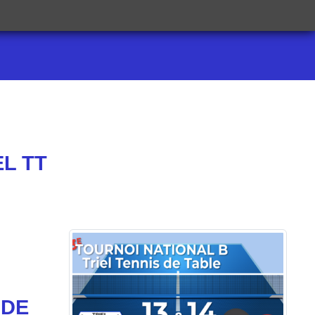
EL TT
ODE