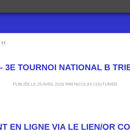
l TT
 - 3E TOURNOI NATIONAL B TRI
PUBLIÉE LE
29 AVRIL 2026
PAR NICOLAS COUTURIER
T EN LIGNE VIA LE LIEN/QR C