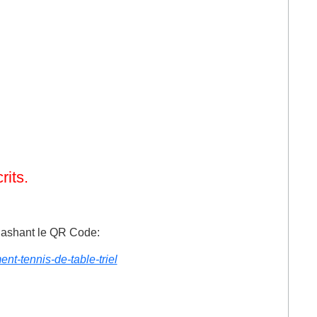
rits.
flashant le QR Code:
nt-tennis-de-table-triel