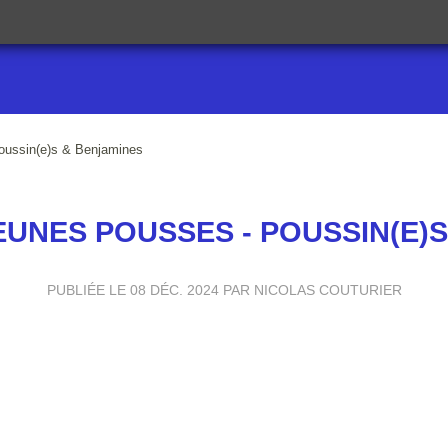
oussin(e)s & Benjamines
UNES POUSSES - POUSSIN(E)
PUBLIÉE LE
08 DÉC. 2024
PAR NICOLAS COUTURIER