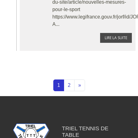
du-site/article/nouvelles-mesures-
pour-le-sport
https://www.legifrance.gouv.fr/jorf/
A...
LIRE LA SUITE
1
2
»
TRIEL TENNIS DE
TABLE