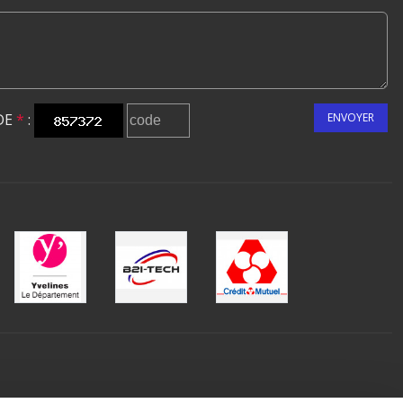
DE
*
:
ENVOYER